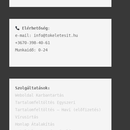
Elérhetőség
:

e-mail: info@tokeletesit.hu

+3670-398-40-61

Munkaidő: 0-24

Szolgáltatások:
Vírusirtás