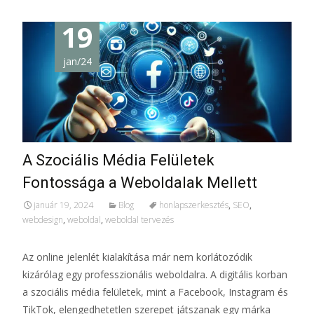
19
jan/24
A Szociális Média Felületek
Fontossága a Weboldalak Mellett
január 19, 2024
Blog
honlapszerkesztés
,
SEO
,
webdesign
,
weboldal
,
weboldal tervezés
Az online jelenlét kialakítása már nem korlátozódik
kizárólag egy professzionális weboldalra. A digitális korban
a szociális média felületek, mint a Facebook, Instagram és
TikTok, elengedhetetlen szerepet játszanak egy márka