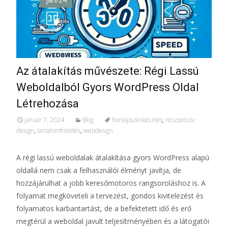
Az átalakítás művészete: Régi Lassú
Weboldalból Gyors WordPress Oldal
Létrehozása
január 7, 2024
Blog
honlapszerkesztés
,
reszponzív
design
,
tartalomfrissítés
,
webdesign
A régi lassú weboldalak átalakítása gyors WordPress alapú
oldallá nem csak a felhasználói élményt javítja, de
hozzájárulhat a jobb keresőmotoros rangsoroláshoz is. A
folyamat megköveteli a tervezést, gondos kivitelezést és
folyamatos karbantartást, de a befektetett idő és erő
megtérül a weboldal javult teljesítményében és a látogatói