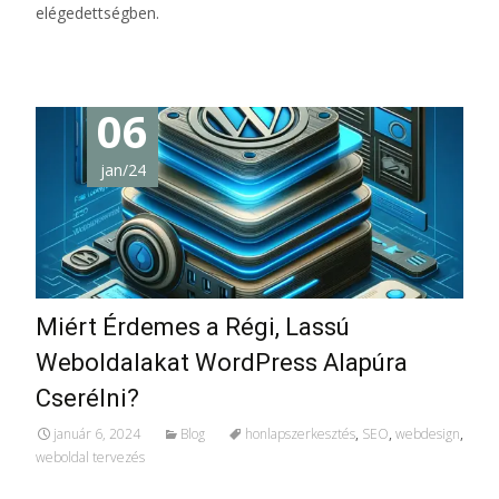
elégedettségben.
06
jan/24
Miért Érdemes a Régi, Lassú
Weboldalakat WordPress Alapúra
Cserélni?
január 6, 2024
Blog
honlapszerkesztés
,
SEO
,
webdesign
,
weboldal tervezés