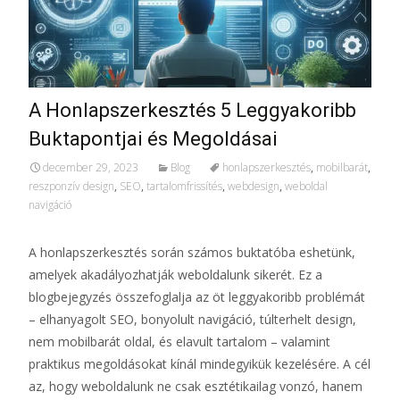
A Honlapszerkesztés 5 Leggyakoribb
Buktapontjai és Megoldásai
december 29, 2023
Blog
honlapszerkesztés
,
mobilbarát
,
reszponzív design
,
SEO
,
tartalomfrissítés
,
webdesign
,
weboldal
navigáció
A honlapszerkesztés során számos buktatóba eshetünk,
amelyek akadályozhatják weboldalunk sikerét. Ez a
blogbejegyzés összefoglalja az öt leggyakoribb problémát
– elhanyagolt SEO, bonyolult navigáció, túlterhelt design,
nem mobilbarát oldal, és elavult tartalom – valamint
praktikus megoldásokat kínál mindegyikük kezelésére. A cél
az, hogy weboldalunk ne csak esztétikailag vonzó, hanem