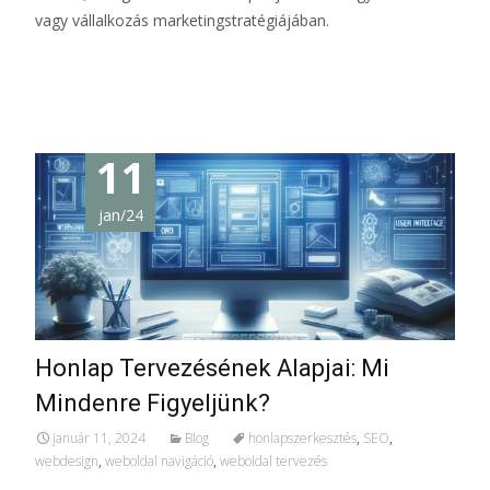
vagy vállalkozás marketingstratégiájában.
További információ…
11
jan/24
Honlap Tervezésének Alapjai: Mi
Mindenre Figyeljünk?
január 11, 2024
Blog
honlapszerkesztés
,
SEO
,
webdesign
,
weboldal navigáció
,
weboldal tervezés