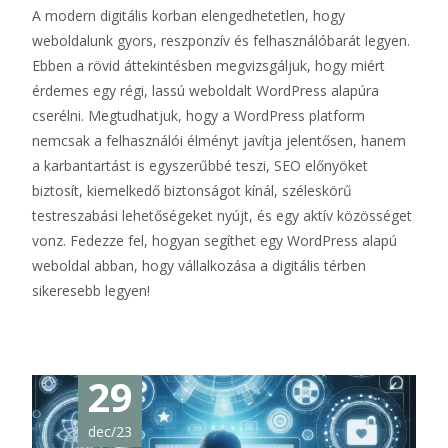
A modern digitális korban elengedhetetlen, hogy
weboldalunk gyors, reszponzív és felhasználóbarát legyen.
Ebben a rövid áttekintésben megvizsgáljuk, hogy miért
érdemes egy régi, lassú weboldalt WordPress alapúra
cserélni. Megtudhatjuk, hogy a WordPress platform
nemcsak a felhasználói élményt javítja jelentősen, hanem
a karbantartást is egyszerűbbé teszi, SEO előnyöket
biztosít, kiemelkedő biztonságot kínál, széleskörű
testreszabási lehetőségeket nyújt, és egy aktív közösséget
vonz. Fedezze fel, hogyan segíthet egy WordPress alapú
weboldal abban, hogy vállalkozása a digitális térben
sikeresebb legyen!
29
dec/23