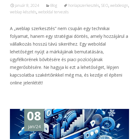
január 8, 2024
Blog
honlapszerkesztés
,
SEO
,
webdesign
,
weblap készítés
,
weboldal tervezés
A „weblap szerkesztés” nem csupán egy technikai
folyamat, hanem egy stratégiai döntés, amely hozzájárul a
vállalkozás hosszú távú sikeréhez. Egy weboldal
lehetőséget nyújt a márkájának bemutatására,
ügyfélkörének bővítésére és piaci pozíciójának
megerősítésére. Ne hagyja ki ezt a lehetőséget, lépjen
kapcsolatba szakértőinkkel még ma, és kezdje el építeni
online jelenlétét!
08
jan/24