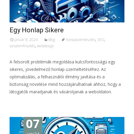
Egy Honlap Sikere
január 8, 2024
Blog
honlapszerkesztés
,
SEO
,
tartalomfrissítés
,
webdesign
A felsorolt problémák megoldása kulcsfontosságú egy
sikeres, jövedelmező honlap üzemeltetéséhez. Az
optimalizálás, a felhasználói élmény javítása és a
biztonság növelése mind hozzájárulhatnak ahhoz, hogy a
látogatók maradjanak és vásároljanak a weboldalon.
07
jan/24